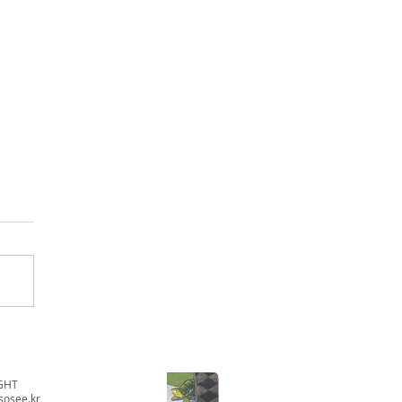
GHT
sosee.kr