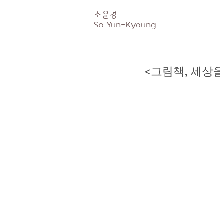
소윤경
So
Yun-Kyoung
<그림책, 세상을