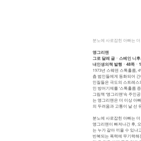
분노에 사로잡힌 아빠는 더
앵그리맨
그로 달레 글ㆍ스베인 니후
내인생의책 발행ㆍ48쪽ㆍ1만
1973년 스웨덴 스톡홀름,
츰 범인들에게 동화되어 간
인질들은 극도의 스트레스와
인 방어기제를 ‘스톡홀름 
그림책 ‘앵그리맨’속 주인공
는 앵그리맨은 더 이상 아빠
의 두려움과 고통이 날 선 
분노에 사로잡힌 아빠는 더
앵그리맨이 빠져나간 후, 
는 누가 갈아 끼울 수 있냐
반복되는 폭력에 무기력해진