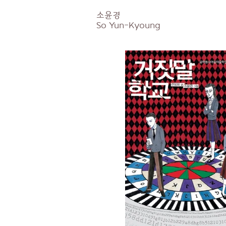
소윤경
So
Yun-Kyoung