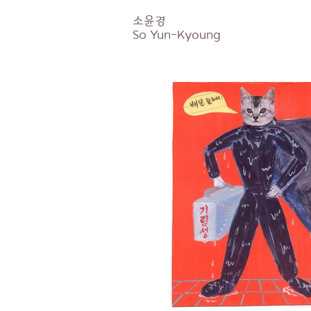
소윤경
So
Yun-Kyoung