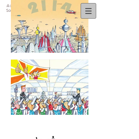
소윤경
So
Yun-Kyoung