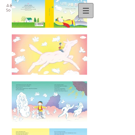
소윤경
So
Yun-Kyoung