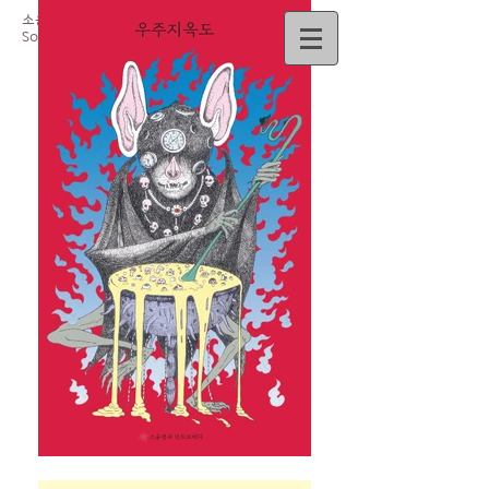
소윤경
So
Yun-Kyoung