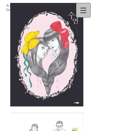
소윤경
So
Yun-Kyoung