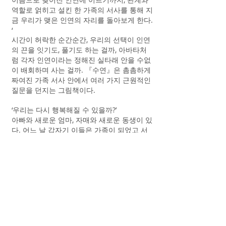
역할로 얽히고 설킨 한 가족의 서사를 통해 지
금 우리가 맺은 인연의 자리를 돌아보게 한다.
‘
시간이 허락한 순간순간, 우리의 선택이 인연
의 끈을 잇기도, 풀기도 하는 걸까, 아바타처
럼 각자 인연이라는 정해진 실타래 안을 수없
이 배회하며 사는 걸까. 『수연』은 촘촘하게
짜여진 가족 서사 안에서 여러 가지 근원적인
질문을 던지는 그림책이다.
‘우리는 다시 행복해질 수 있을까?’
아빠와 새로운 엄마, 자매와 새로운 동생이 있
다. 어느 날 갑자기 이들은 가족이 되었고 서
로에 대한 이해의 시간을 갖지 못한 채 한 울
타리에서 삶을 나누기 시작한다. 내 입장에서
보고자 하는 것, 내 눈에 보이는 것이 실제와
간극을 만들어 낼 수 있음에도, 때로는 그 간
극이 현실이 되어 오해를 낳고 감정의 골을 만
들 때가 있다. 새로운 동생이 맞이한 비극은
자매의 의도적 행동일까, 실수일까, 그저 자매
도 갑작스럽게 당해야 했던 사고일까? 원인을
알 수 없는 사건으로 시작된 이 가족의 엇갈린